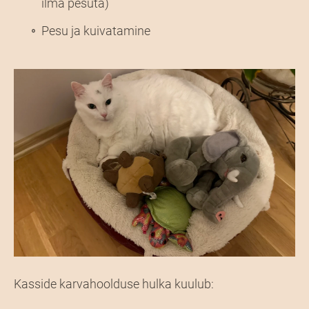
ilma pesuta)
Pesu ja kuivatamine
Kasside karvahoolduse hulka kuulub: