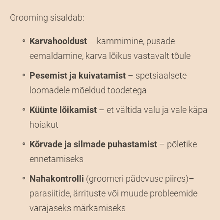
Grooming sisaldab:
Karvahooldust
– kammimine, pusade
eemaldamine, karva lõikus vastavalt tõule
Pesemist ja kuivatamist
– spetsiaalsete
loomadele mõeldud toodetega
Küünte lõikamist
– et vältida valu ja vale käpa
hoiakut
Kõrvade ja silmade puhastamist
– põletike
ennetamiseks
Nahakontrolli
(groomeri pädevuse piires)–
parasiitide, ärrituste või muude probleemide
varajaseks märkamiseks