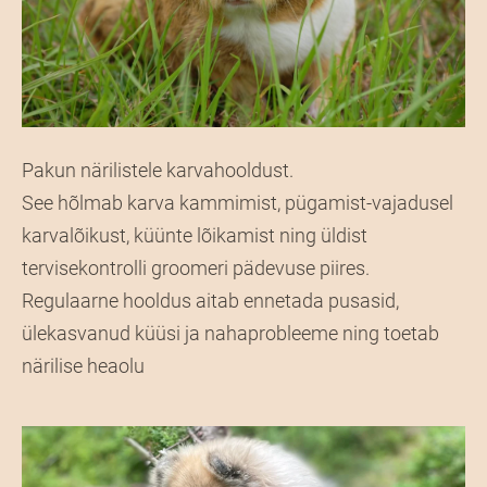
Pakun närilistele karvahooldust.
See hõlmab karva kammimist, pügamist-vajadusel
karvalõikust, küünte lõikamist ning üldist
tervisekontrolli groomeri pädevuse piires.
Regulaarne hooldus aitab ennetada pusasid,
ülekasvanud küüsi ja nahaprobleeme ning toetab
närilise heaolu